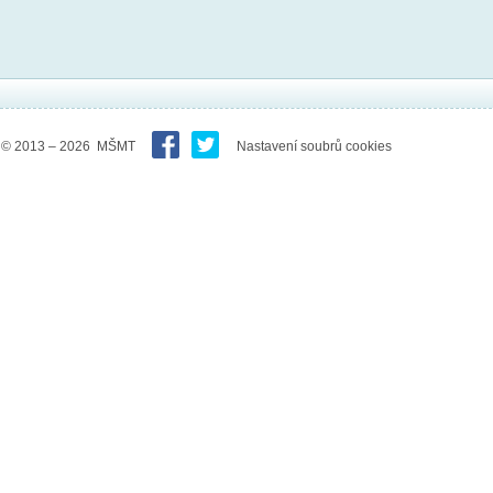
© 2013 – 2026 MŠMT
Nastavení soubrů cookies