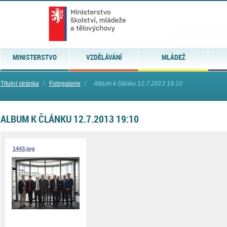
MINISTERSTVO
VZDĚLÁVÁNÍ
MLÁDEŽ
Titulní stránka
⁄
Fotogalerie
⁄
Album k článku 12.7.2013 19:10
ALBUM K ČLÁNKU 12.7.2013 19:10
1443.jpg