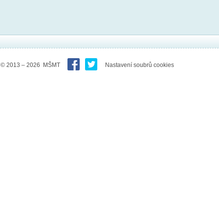
© 2013 – 2026 MŠMT
Nastavení soubrů cookies