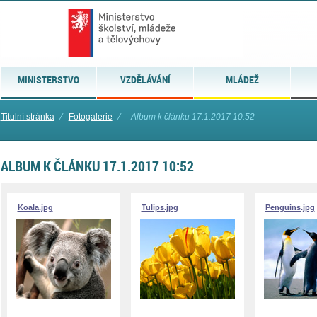
MINISTERSTVO
VZDĚLÁVÁNÍ
MLÁDEŽ
Titulní stránka
⁄
Fotogalerie
⁄
Album k článku 17.1.2017 10:52
ALBUM K ČLÁNKU 17.1.2017 10:52
Koala.jpg
Tulips.jpg
Penguins.jpg