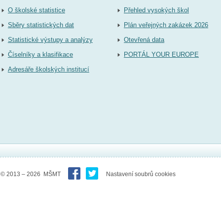
O školské statistice
Přehled vysokých škol
Sběry statistických dat
Plán veřejných zakázek 2026
Statistické výstupy a analýzy
Otevřená data
Číselníky a klasifikace
PORTÁL YOUR EUROPE
Adresáře školských institucí
© 2013 – 2026 MŠMT
Nastavení soubrů cookies