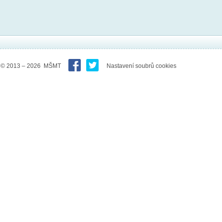
© 2013 – 2026 MŠMT
Nastavení soubrů cookies