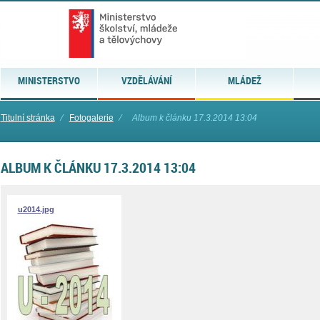
MINISTERSTVO
VZDĚLÁVÁNÍ
MLÁDEŽ
Titulní stránka
⁄
Fotogalerie
⁄
Album k článku 17.3.2014 13:04
ALBUM K ČLÁNKU 17.3.2014 13:04
u2014.jpg