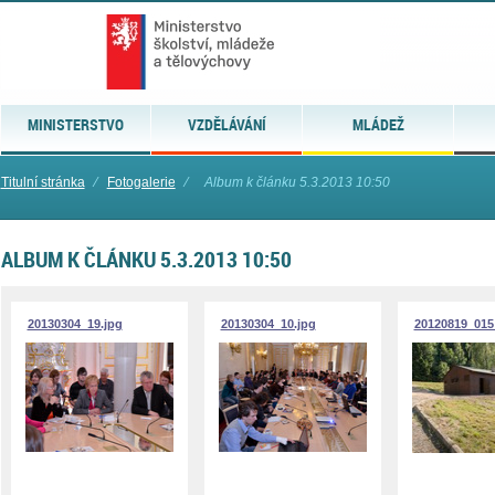
MINISTERSTVO
VZDĚLÁVÁNÍ
MLÁDEŽ
Titulní stránka
⁄
Fotogalerie
⁄
Album k článku 5.3.2013 10:50
ALBUM K ČLÁNKU 5.3.2013 10:50
20130304_19.jpg
20130304_10.jpg
20120819_015