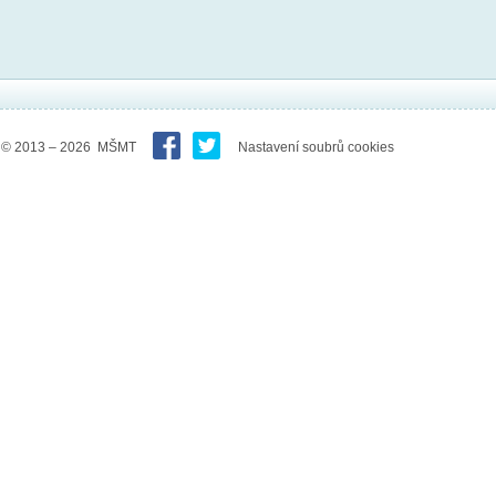
© 2013 – 2026 MŠMT
Nastavení soubrů cookies