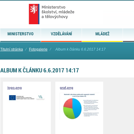
MINISTERSTVO
VZDĚLÁVÁNÍ
MLÁDEŽ
Titulní stránka
⁄
Fotogalerie
⁄
Album k článku 6.6.2017 14:17
ALBUM K ČLÁNKU 6.6.2017 14:17
logo.png
graf.png