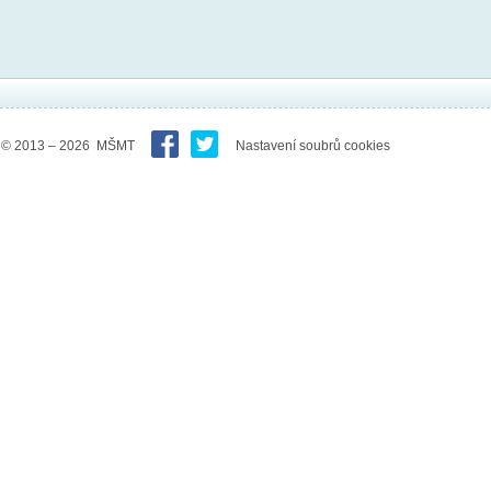
© 2013 – 2026 MŠMT
Nastavení soubrů cookies