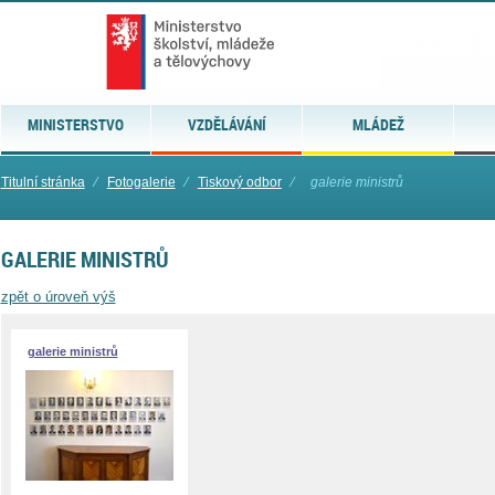
MINISTERSTVO
VZDĚLÁVÁNÍ
MLÁDEŽ
Titulní stránka
⁄
Fotogalerie
⁄
Tiskový odbor
⁄
galerie ministrů
GALERIE MINISTRŮ
zpět o úroveň výš
galerie ministrů