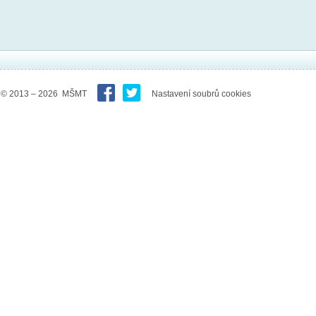
© 2013 – 2026 MŠMT
Nastavení soubrů cookies