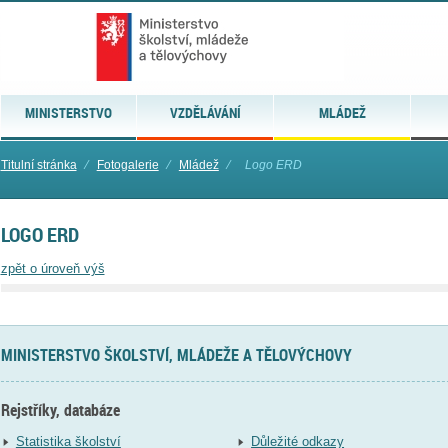
MINISTERSTVO
VZDĚLÁVÁNÍ
MLÁDEŽ
Titulní stránka
⁄
Fotogalerie
⁄
Mládež
⁄
Logo ERD
LOGO ERD
zpět o úroveň výš
MINISTERSTVO ŠKOLSTVÍ, MLÁDEŽE A TĚLOVÝCHOVY
Rejstříky, databáze
Statistika školství
Důležité odkazy