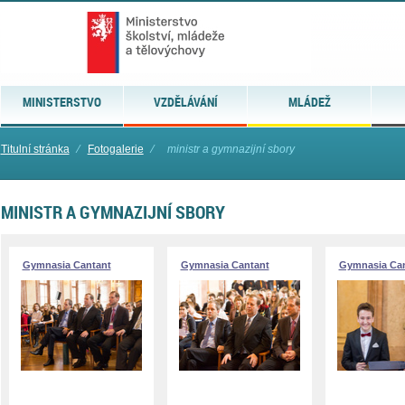
MINISTERSTVO
VZDĚLÁVÁNÍ
MLÁDEŽ
Titulní stránka
⁄
Fotogalerie
⁄
ministr a gymnazijní sbory
MINISTR A GYMNAZIJNÍ SBORY
Gymnasia Cantant
Gymnasia Cantant
Gymnasia Can