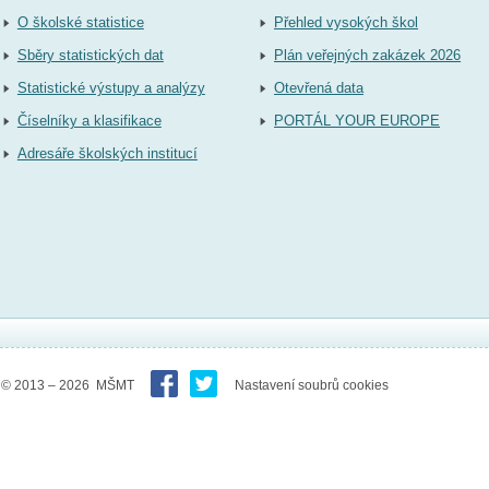
O školské statistice
Přehled vysokých škol
Sběry statistických dat
Plán veřejných zakázek 2026
Statistické výstupy a analýzy
Otevřená data
Číselníky a klasifikace
PORTÁL YOUR EUROPE
Adresáře školských institucí
© 2013 – 2026 MŠMT
Nastavení soubrů cookies