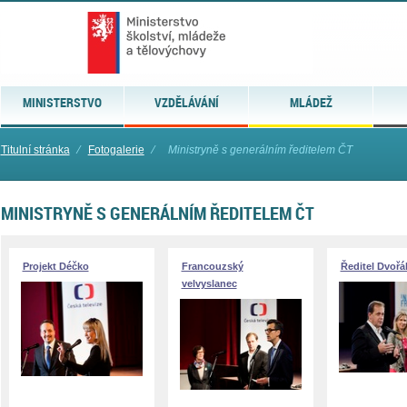
MINISTERSTVO
VZDĚLÁVÁNÍ
MLÁDEŽ
Titulní stránka
⁄
Fotogalerie
⁄
Ministryně s generálním ředitelem ČT
MINISTRYNĚ S GENERÁLNÍM ŘEDITELEM ČT
Projekt Déčko
Francouzský
Ředitel Dvořá
velvyslanec