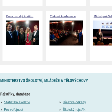
Francouzský institut
Tisková konference
Ministryně Va
MINISTERSTVO ŠKOLSTVÍ, MLÁDEŽE A TĚLOVÝCHOVY
Rejstříky, databáze
Statistika školství
Důležité odkazy
Pro veřejnost
Školský rejstřík