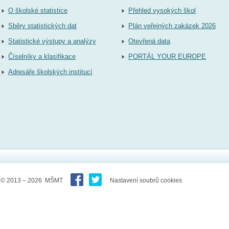
O školské statistice
Přehled vysokých škol
Sběry statistických dat
Plán veřejných zakázek 2026
Statistické výstupy a analýzy
Otevřená data
Číselníky a klasifikace
PORTÁL YOUR EUROPE
Adresáře školských institucí
© 2013 – 2026 MŠMT
Nastavení soubrů cookies