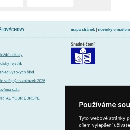
TĚLOVÝCHOVY
mapa stránek
|
novinky e-mailem
Snadné čtení
ležité odkazy
olský rejstřík
ehled vysokých škol
án veřejných zakázek 2026
evřená data
ORTÁL YOUR EUROPE
Používáme sou
Tyto webové stránky po
cílem vylepšení uživat