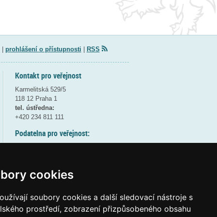
|
prohlášení o přístupnosti
|
RSS
Kontakt pro veřejnost
Karmelitská 529/5
118 12 Praha 1
tel. ústředna:
+420 234 811 111
Podatelna pro veřejnost:
pondělí a středa - 7:30-17:00
úterý a čtvrtek - 7:30-15:30
pátek - 7:30-14:00
bory cookies
8:30 - 9:30 - bezpečnostní přestávka
(více informací
ZDE
)
užívají soubory cookies a další sledovací nástroje s
elského prostředí, zobrazení přizpůsobeného obsahu
Elektronická podatelna: