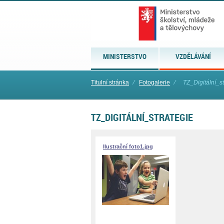
MINISTERSTVO
VZDĚLÁVÁNÍ
Titulní stránka
⁄
Fotogalerie
⁄
TZ_Digitální_s
TZ_DIGITÁLNÍ_STRATEGIE
Ilustrační foto1.jpg