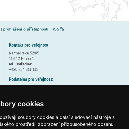
|
prohlášení o přístupnosti
|
RSS
Kontakt pro veřejnost
Karmelitská 529/5
118 12 Praha 1
tel. ústředna:
+420 234 811 111
Podatelna pro veřejnost:
pondělí a středa - 7:30-17:00
úterý a čtvrtek - 7:30-15:30
pátek - 7:30-14:00
bory cookies
8:30 - 9:30 - bezpečnostní přestávka
(více informací
ZDE
)
užívají soubory cookies a další sledovací nástroje s
elského prostředí, zobrazení přizpůsobeného obsahu
Elektronická podatelna: