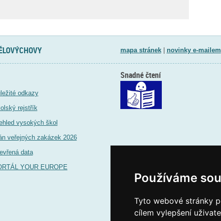
TĚLOVÝCHOVY
mapa stránek
|
novinky e-mailem
Snadné čtení
ležité odkazy
olský rejstřík
ehled vysokých škol
án veřejných zakázek 2026
evřená data
ORTÁL YOUR EUROPE
Používáme sou
Tyto webové stránky po
cílem vylepšení uživat