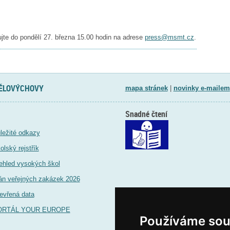
ujte do pondělí 27. března 15.00 hodin na adrese
press@msmt.cz
.
TĚLOVÝCHOVY
mapa stránek
|
novinky e-mailem
Snadné čtení
ležité odkazy
olský rejstřík
ehled vysokých škol
án veřejných zakázek 2026
evřená data
ORTÁL YOUR EUROPE
Používáme sou