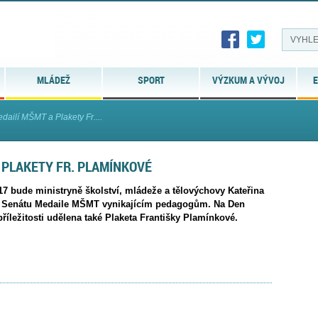
MLÁDEŽ
SPORT
VÝZKUM A VÝVOJ
E
dailí MŠMT a Plakety Fr....
A PLAKETY FR. PLAMÍNKOVÉ
17 bude ministryně školství, mládeže a tělovýchovy Kateřina
v Senátu Medaile MŠMT vynikajícím pedagogům. Na Den
 příležitosti udělena také Plaketa Františky Plamínkové.