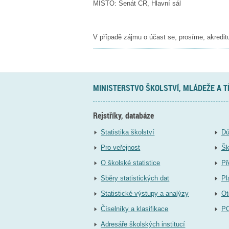
MÍSTO: Senát ČR, Hlavní sál
V případě zájmu o účast se, prosíme, akredit
MINISTERSTVO ŠKOLSTVÍ, MLÁDEŽE A 
Rejstříky, databáze
Statistika školství
Dů
Pro veřejnost
Šk
O školské statistice
Př
Sběry statistických dat
Pl
Statistické výstupy a analýzy
Ot
Číselníky a klasifikace
P
Adresáře školských institucí