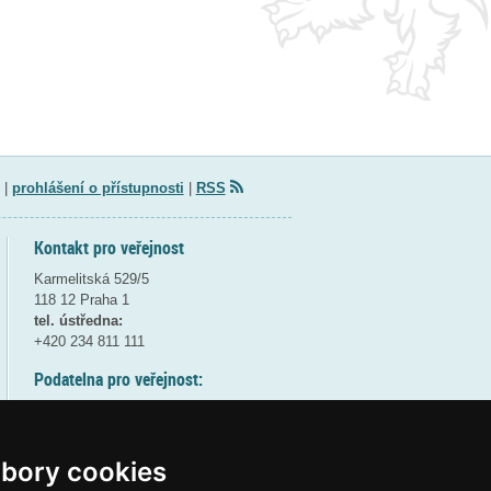
|
prohlášení o přístupnosti
|
RSS
Kontakt pro veřejnost
Karmelitská 529/5
118 12 Praha 1
tel. ústředna:
+420 234 811 111
Podatelna pro veřejnost:
pondělí a středa - 7:30-17:00
úterý a čtvrtek - 7:30-15:30
pátek - 7:30-14:00
bory cookies