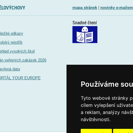
TĚLOVÝCHOVY
mapa stránek
|
novinky e-mailem
Snadné čtení
ležité odkazy
olský rejstřík
ehled vysokých škol
án veřejných zakázek 2026
evřená data
ORTÁL YOUR EUROPE
Používáme sou
Tyto webové stránky po
cílem vylepšení uživat
a reklam, analýzy návš
návštěvnosti.