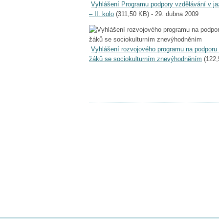
Vyhlášení Programu podpory vzdělávání v ja
– II. kolo
(
311,50 KB
) - 29. dubna 2009
Vyhlášení rozvojového programu na podporu šk
žáků se sociokulturním znevýhodněním
(
122