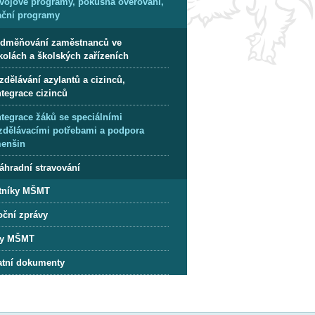
vojové programy, pokusná ověřování,
ační programy
dměňování zaměstnanců ve
kolách a školských zařízeních
zdělávání azylantů a cizinců,
ntegrace cizinců
ntegrace žáků se speciálními
zdělávacími potřebami a podpora
enšin
áhradní stravování
tníky MŠMT
oční zprávy
y MŠMT
atní dokumenty