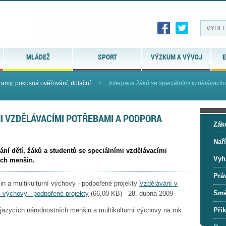
MLÁDEŽ
SPORT
VÝZKUM A VÝVOJ
E
amy, pokusná ověřování, dotační...
⁄
Integrace žáků se speciálními vzdělávacími
I VZDĚLÁVACÍMI POTŘEBAMI A PODPORA
Zák
Naří
ní dětí, žáků a studentů se speciálními vzdělávacími
Vyh
ích menšin.
Prá
Vzdělávání v
Smě
í výchovy - podpořené projekty
(
66,00 KB
) - 28. dubna 2009
Přík