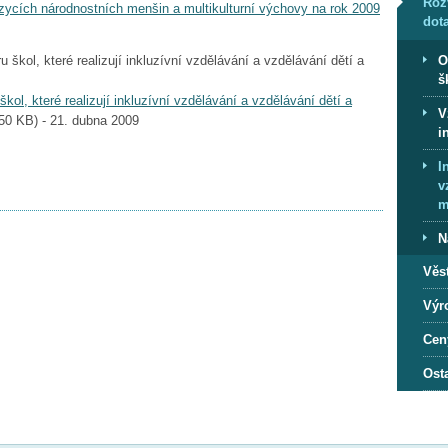
Roz
zycích národnostních menšin a multikulturní výchovy na rok 2009
dot
O
š
ol, které realizují inkluzívní vzdělávání a vzdělávání dětí a
V
,50 KB
) - 21. dubna 2009
i
I
v
m
N
Věs
Výr
Cen
Ost