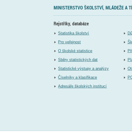
MINISTERSTVO ŠKOLSTVÍ, MLÁDEŽE A 
Rejstříky, databáze
Statistika školství
Dů
Pro veřejnost
Šk
O školské statistice
Př
Sběry statistických dat
Pl
Statistické výstupy a analýzy
Ot
Číselníky a klasifikace
P
Adresáře školských institucí