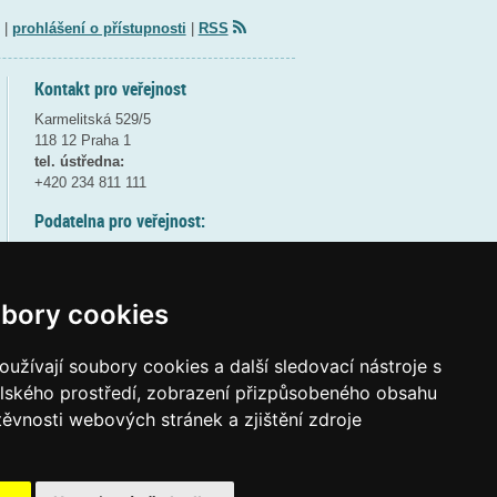
|
prohlášení o přístupnosti
|
RSS
Kontakt pro veřejnost
Karmelitská 529/5
118 12 Praha 1
tel. ústředna:
+420 234 811 111
Podatelna pro veřejnost:
pondělí a středa - 7:30-17:00
úterý a čtvrtek - 7:30-15:30
pátek - 7:30-14:00
bory cookies
8:30 - 9:30 - bezpečnostní přestávka
(více informací
ZDE
)
užívají soubory cookies a další sledovací nástroje s
elského prostředí, zobrazení přizpůsobeného obsahu
Elektronická podatelna:
těvnosti webových stránek a zjištění zdroje
posta@msmt.gov.cz
ID datové schránky:
vidaawt