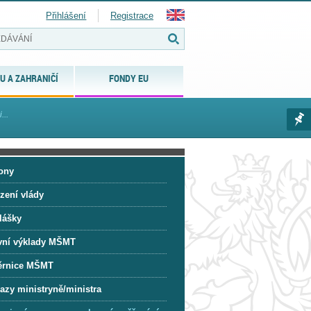
Přihlášení
Registrace
U A ZAHRANIČÍ
FONDY EU
...
ony
zení vlády
lášky
vní výklady MŠMT
rnice MŠMT
azy ministryně/ministra