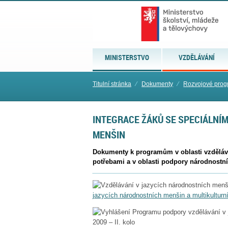
MINISTERSTVO
VZDĚLÁVÁNÍ
Titulní stránka
⁄
Dokumenty
⁄
Rozvojové progr
INTEGRACE ŽÁKŮ SE SPECIÁLNÍM
MENŠIN
Dokumenty k programům v oblasti vzdělává
potřebami a v oblasti podpory národnostn
jazycích národnostních menšin a multikulturn