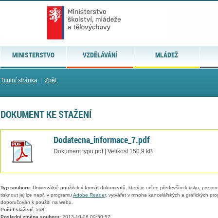
MINISTERSTVO
VZDĚLÁVÁNÍ
MLÁDEŽ
Titulní stránka
|
Zpět
DOKUMENT KE STAŽENÍ
Dodatecna_informace_7.pdf
Dokument typu pdf | Velikost 150,9 kB
Typ souboru:
Univerzálně použitelný formát dokumentů, který je určen především k tisku, prezen
tisknout jej lze např. v programu
Adobe Reader
, vytvářet v mnoha kancelářských a grafických pr
doporučován k použití na webu.
Počet stažení:
568
Poslední změna souboru:
2013-10-08 09:50:57