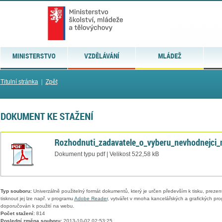
MINISTERSTVO
VZDĚLÁVÁNÍ
MLÁDEŽ
Titulní stránka
|
Zpět
DOKUMENT KE STAŽENÍ
Rozhodnuti_zadavatele_o_vyberu_nevhodnejci_
Dokument typu pdf | Velikost 522,58 kB
Typ souboru:
Univerzálně použitelný formát dokumentů, který je určen především k tisku, prezen
tisknout jej lze např. v programu
Adobe Reader
, vytvářet v mnoha kancelářských a grafických pr
doporučován k použití na webu.
Počet stažení:
814
Poslední změna souboru:
2013-10-02 02:53:25