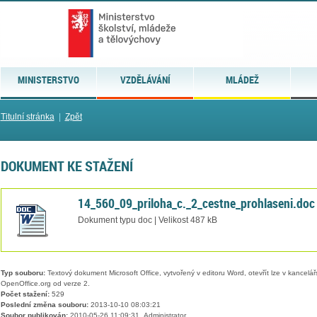
MINISTERSTVO
VZDĚLÁVÁNÍ
MLÁDEŽ
Titulní stránka
|
Zpět
DOKUMENT KE STAŽENÍ
14_560_09_priloha_c._2_cestne_prohlaseni.doc
Dokument typu doc | Velikost 487 kB
Typ souboru:
Textový dokument Microsoft Office, vytvořený v editoru Word, otevřít lze v kancelářs
OpenOffice.org od verze 2.
Počet stažení:
529
Poslední změna souboru:
2013-10-10 08:03:21
Soubor publikován:
2010-05-26 11:09:31, Administrator