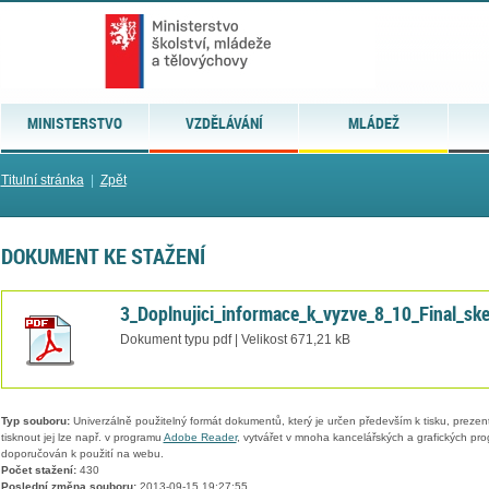
MINISTERSTVO
VZDĚLÁVÁNÍ
MLÁDEŽ
Titulní stránka
|
Zpět
DOKUMENT KE STAŽENÍ
3_Doplnujici_informace_k_vyzve_8_10_Final_sk
Dokument typu pdf | Velikost 671,21 kB
Typ souboru:
Univerzálně použitelný formát dokumentů, který je určen především k tisku, prezen
tisknout jej lze např. v programu
Adobe Reader
, vytvářet v mnoha kancelářských a grafických pr
doporučován k použití na webu.
Počet stažení:
430
Poslední změna souboru:
2013-09-15 19:27:55