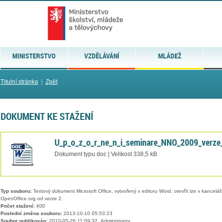
MINISTERSTVO
VZDĚLÁVÁNÍ
MLÁDEŽ
Titulní stránka
|
Zpět
DOKUMENT KE STAŽENÍ
U_p_o_z_o_r_ne_n_i_seminare_NNO_2009_verze
Dokument typu doc | Velikost 338,5 kB
Typ souboru:
Textový dokument Microsoft Office, vytvořený v editoru Word, otevřít lze v kancelářs
OpenOffice.org od verze 2.
Počet stažení:
400
Poslední změna souboru:
2013-10-10 05:53:23
Soubor publikován:
2010-05-26 11:09:32, Administrator