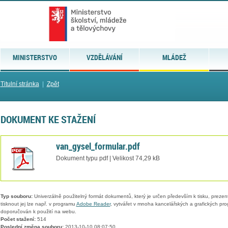
MINISTERSTVO
VZDĚLÁVÁNÍ
MLÁDEŽ
Titulní stránka
|
Zpět
DOKUMENT KE STAŽENÍ
van_gysel_formular.pdf
Dokument typu pdf | Velikost 74,29 kB
Typ souboru:
Univerzálně použitelný formát dokumentů, který je určen především k tisku, prezen
tisknout jej lze např. v programu
Adobe Reader
, vytvářet v mnoha kancelářských a grafických pr
doporučován k použití na webu.
Počet stažení:
514
Poslední změna souboru:
2013-10-10 08:07:50