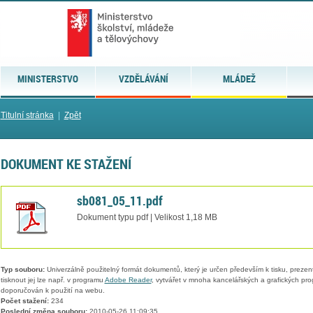
MINISTERSTVO
VZDĚLÁVÁNÍ
MLÁDEŽ
Titulní stránka
|
Zpět
DOKUMENT KE STAŽENÍ
sb081_05_11.pdf
Dokument typu pdf | Velikost 1,18 MB
Typ souboru:
Univerzálně použitelný formát dokumentů, který je určen především k tisku, prezen
tisknout jej lze např. v programu
Adobe Reader
, vytvářet v mnoha kancelářských a grafických pr
doporučován k použití na webu.
Počet stažení:
234
Poslední změna souboru:
2010-05-26 11:09:35