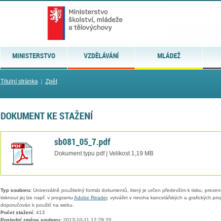
MINISTERSTVO
VZDĚLÁVÁNÍ
MLÁDEŽ
Titulní stránka
|
Zpět
DOKUMENT KE STAŽENÍ
sb081_05_7.pdf
Dokument typu pdf | Velikost 1,19 MB
Typ souboru:
Univerzálně použitelný formát dokumentů, který je určen především k tisku, prezen
tisknout jej lze např. v programu
Adobe Reader
, vytvářet v mnoha kancelářských a grafických pr
doporučován k použití na webu.
Počet stažení:
413
Poslední změna souboru:
2013-10-11 12:28:20