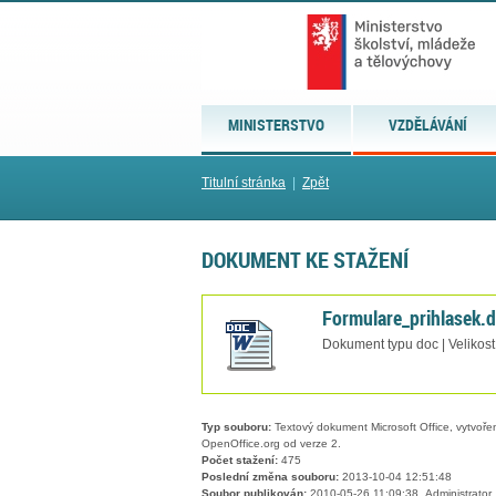
MINISTERSTVO
VZDĚLÁVÁNÍ
Titulní stránka
|
Zpět
DOKUMENT KE STAŽENÍ
Formulare_prihlasek.
Dokument typu doc | Velikost
Typ souboru:
Textový dokument Microsoft Office, vytvořený
OpenOffice.org od verze 2.
Počet stažení:
475
Poslední změna souboru:
2013-10-04 12:51:48
Soubor publikován:
2010-05-26 11:09:38, Administrator