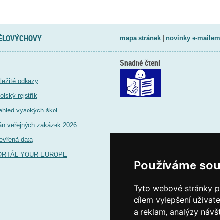
TĚLOVÝCHOVY
mapa stránek
|
novinky e-mailem
Snadné čtení
ležité odkazy
olský rejstřík
ehled vysokých škol
án veřejných zakázek 2026
evřená data
ORTÁL YOUR EUROPE
Používáme sou
Tyto webové stránky po
cílem vylepšení uživat
a reklam, analýzy návš