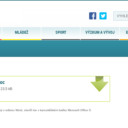
MLÁDEŽ
SPORT
VÝZKUM A VÝVOJ
E
doc
 23,5 kB
 v editoru Word, otevřít lze v kancelářském balíku Microsoft Office či