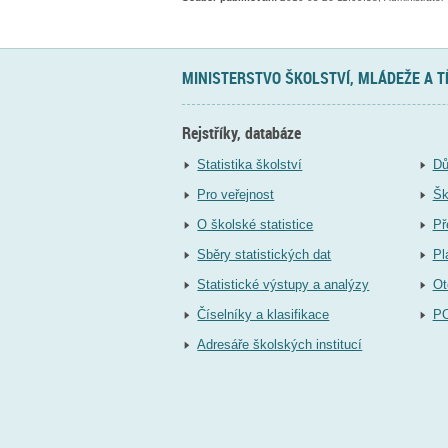
MINISTERSTVO ŠKOLSTVÍ, MLÁDEŽE A 
Rejstříky, databáze
Statistika školství
Dů
Pro veřejnost
Šk
O školské statistice
Př
Sběry statistických dat
Pl
Statistické výstupy a analýzy
Ot
Číselníky a klasifikace
P
Adresáře školských institucí