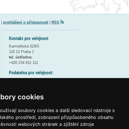
|
prohlášení o přístupnosti
|
RSS
Kontakt pro veřejnost
Karmelitská 529/5
118 12 Praha 1
tel. ústředna:
+420 234 811 111
Podatelna pro veřejnost:
pondělí a středa - 7:30-17:00
úterý a čtvrtek - 7:30-15:30
pátek - 7:30-14:00
bory cookies
8:30 - 9:30 - bezpečnostní přestávka
(více informací
ZDE
)
užívají soubory cookies a další sledovací nástroje s
elského prostředí, zobrazení přizpůsobeného obsahu
Elektronická podatelna:
těvnosti webových stránek a zjištění zdroje
posta@msmt
gov
cz