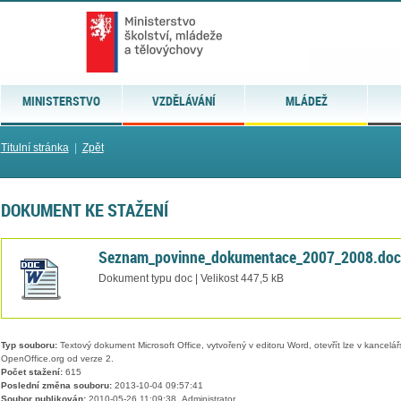
MINISTERSTVO
VZDĚLÁVÁNÍ
MLÁDEŽ
Titulní stránka
|
Zpět
DOKUMENT KE STAŽENÍ
Seznam_povinne_dokumentace_2007_2008.doc
Dokument typu doc | Velikost 447,5 kB
Typ souboru:
Textový dokument Microsoft Office, vytvořený v editoru Word, otevřít lze v kancelářs
OpenOffice.org od verze 2.
Počet stažení:
615
Poslední změna souboru:
2013-10-04 09:57:41
Soubor publikován:
2010-05-26 11:09:38, Administrator