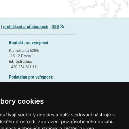
|
prohlášení o přístupnosti
|
RSS
Kontakt pro veřejnost
Karmelitská 529/5
118 12 Praha 1
tel. ústředna:
+420 234 811 111
Podatelna pro veřejnost:
pondělí a středa - 7:30-17:00
úterý a čtvrtek - 7:30-15:30
pátek - 7:30-14:00
bory cookies
8:30 - 9:30 - bezpečnostní přestávka
(více informací
ZDE
)
užívají soubory cookies a další sledovací nástroje s
elského prostředí, zobrazení přizpůsobeného obsahu
Elektronická podatelna:
těvnosti webových stránek a zjištění zdroje
posta@msmt
gov
cz