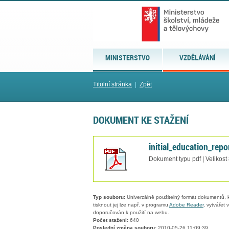
MINISTERSTVO
VZDĚLÁVÁNÍ
Titulní stránka
|
Zpět
DOKUMENT KE STAŽENÍ
initial_education_repo
Dokument typu pdf | Velikost
Typ souboru:
Univerzálně použitelný formát dokumentů, kt
tisknout jej lze např. v programu
Adobe Reader
, vytvářet
doporučován k použití na webu.
Počet stažení:
640
Poslední změna souboru:
2010-05-26 11:09:39