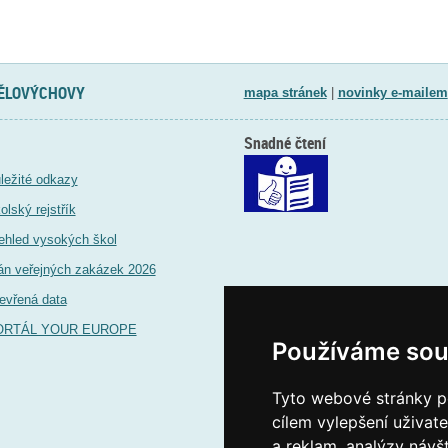
TĚLOVÝCHOVY
mapa stránek
|
novinky e-mailem
Snadné čtení
ležité odkazy
olský rejstřík
ehled vysokých škol
án veřejných zakázek 2026
evřená data
ORTÁL YOUR EUROPE
Používáme sou
Tyto webové stránky po
cílem vylepšení uživat
a reklam, analýzy návš