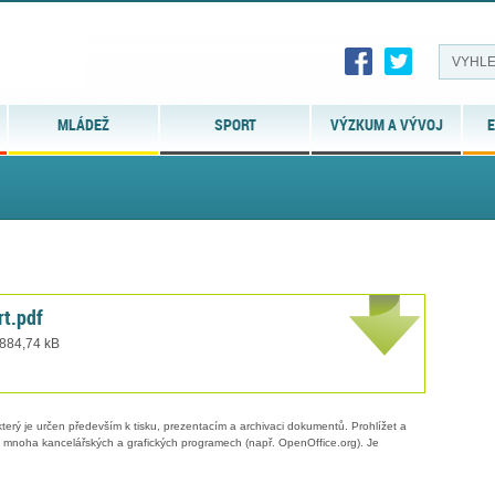
MLÁDEŽ
SPORT
VÝZKUM A VÝVOJ
E
rt.pdf
 884,74 kB
erý je určen především k tisku, prezentacím a archivaci dokumentů. Prohlížet a
 v mnoha kancelářských a grafických programech (např. OpenOffice.org). Je