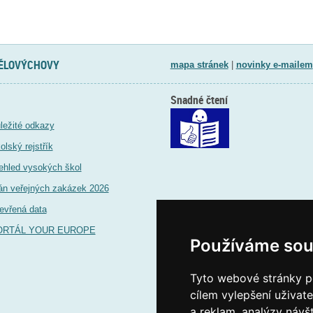
TĚLOVÝCHOVY
mapa stránek
|
novinky e-mailem
Snadné čtení
ležité odkazy
olský rejstřík
ehled vysokých škol
án veřejných zakázek 2026
evřená data
ORTÁL YOUR EUROPE
Používáme sou
Tyto webové stránky po
cílem vylepšení uživat
a reklam, analýzy návš