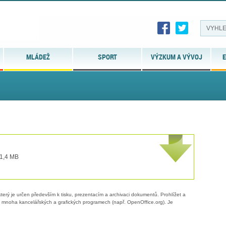
MLÁDEŽ
SPORT
VÝZKUM A VÝVOJ
E
 1,4 MB
erý je určen především k tisku, prezentacím a archivaci dokumentů. Prohlížet a
 v mnoha kancelářských a grafických programech (např. OpenOffice.org). Je