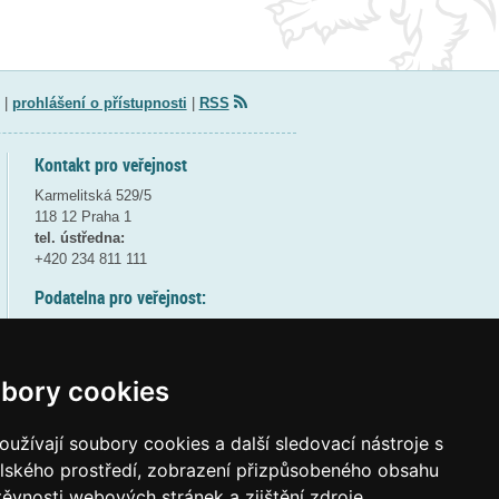
|
prohlášení o přístupnosti
|
RSS
Kontakt pro veřejnost
Karmelitská 529/5
118 12 Praha 1
tel. ústředna:
+420 234 811 111
Podatelna pro veřejnost:
pondělí a středa - 7:30-17:00
úterý a čtvrtek - 7:30-15:30
pátek - 7:30-14:00
bory cookies
8:30 - 9:30 - bezpečnostní přestávka
(více informací
ZDE
)
užívají soubory cookies a další sledovací nástroje s
elského prostředí, zobrazení přizpůsobeného obsahu
Elektronická podatelna:
těvnosti webových stránek a zjištění zdroje
posta@msmt
gov
cz