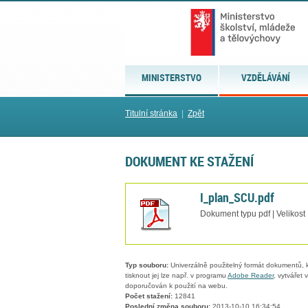
MINISTERSTVO
VZDĚLÁVÁNÍ
Titulní stránka
|
Zpět
DOKUMENT KE STAŽENÍ
I_plan_SCU.pdf
Dokument typu pdf | Velikost
Typ souboru:
Univerzálně použitelný formát dokumentů, kt
tisknout jej lze např. v programu
Adobe Reader
, vytvářet
doporučován k použití na webu.
Počet stažení:
12841
Poslední změna souboru:
2013-10-10 16:34:54