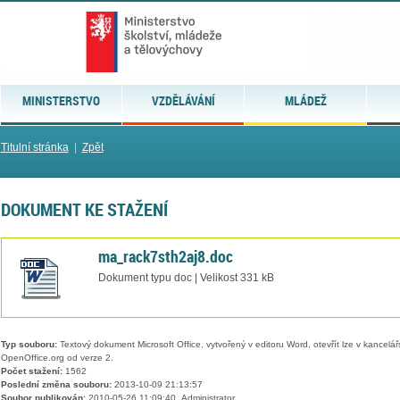
MINISTERSTVO
VZDĚLÁVÁNÍ
MLÁDEŽ
Titulní stránka
|
Zpět
DOKUMENT KE STAŽENÍ
ma_rack7sth2aj8.doc
Dokument typu doc | Velikost 331 kB
Typ souboru:
Textový dokument Microsoft Office, vytvořený v editoru Word, otevřít lze v kancelářs
OpenOffice.org od verze 2.
Počet stažení:
1562
Poslední změna souboru:
2013-10-09 21:13:57
Soubor publikován:
2010-05-26 11:09:40, Administrator