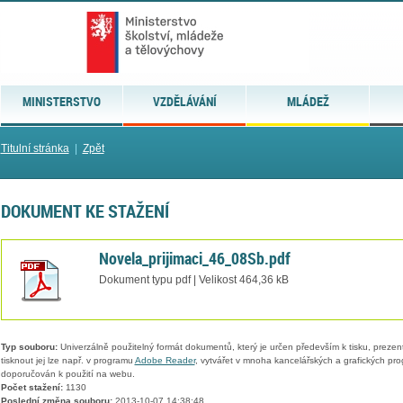
MINISTERSTVO
VZDĚLÁVÁNÍ
MLÁDEŽ
Titulní stránka
|
Zpět
DOKUMENT KE STAŽENÍ
Novela_prijimaci_46_08Sb.pdf
Dokument typu pdf | Velikost 464,36 kB
Typ souboru:
Univerzálně použitelný formát dokumentů, který je určen především k tisku, prezen
tisknout jej lze např. v programu
Adobe Reader
, vytvářet v mnoha kancelářských a grafických pr
doporučován k použití na webu.
Počet stažení:
1130
Poslední změna souboru:
2013-10-07 14:38:48