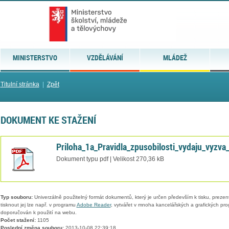
MINISTERSTVO
VZDĚLÁVÁNÍ
MLÁDEŽ
Titulní stránka
|
Zpět
DOKUMENT KE STAŽENÍ
Priloha_1a_Pravidla_zpusobilosti_vydaju_vyzva
Dokument typu pdf | Velikost 270,36 kB
Typ souboru:
Univerzálně použitelný formát dokumentů, který je určen především k tisku, prezen
tisknout jej lze např. v programu
Adobe Reader
, vytvářet v mnoha kancelářských a grafických pr
doporučován k použití na webu.
Počet stažení:
1105
Poslední změna souboru:
2013-10-08 22:39:18