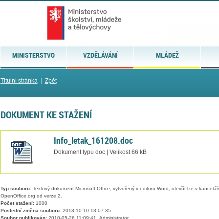
MINISTERSTVO
VZDĚLÁVÁNÍ
MLÁDEŽ
Titulní stránka
|
Zpět
DOKUMENT KE STAŽENÍ
Info_letak_161208.doc
Dokument typu doc | Velikost 66 kB
Typ souboru:
Textový dokument Microsoft Office, vytvořený v editoru Word, otevřít lze v kancelářs
OpenOffice.org od verze 2.
Počet stažení:
1000
Poslední změna souboru:
2013-10-10 13:07:35
Soubor publikován:
2010-05-26 11:09:41, Administrator