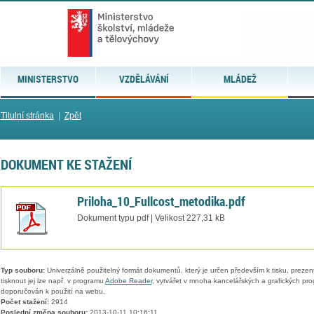
MINISTERSTVO
VZDĚLÁVÁNÍ
MLÁDEŽ
Titulní stránka
|
Zpět
DOKUMENT KE STAŽENÍ
Priloha_10_Fullcost_metodika.pdf
Dokument typu pdf | Velikost 227,31 kB
Typ souboru:
Univerzálně použitelný formát dokumentů, který je určen především k tisku, prezen
tisknout jej lze např. v programu
Adobe Reader
, vytvářet v mnoha kancelářských a grafických pr
doporučován k použití na webu.
Počet stažení:
2914
Poslední změna souboru:
2013-10-11 10:16:11