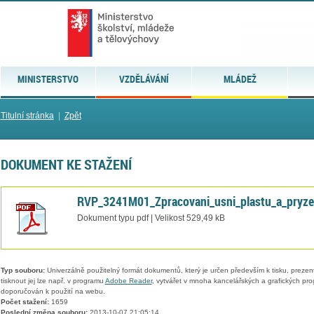
MINISTERSTVO
VZDĚLÁVÁNÍ
MLÁDEŽ
Titulní stránka
|
Zpět
DOKUMENT KE STAŽENÍ
RVP_3241M01_Zpracovani_usni_plastu_a_pryze
Dokument typu pdf | Velikost 529,49 kB
Typ souboru:
Univerzálně použitelný formát dokumentů, který je určen především k tisku, prezen
tisknout jej lze např. v programu
Adobe Reader
, vytvářet v mnoha kancelářských a grafických pr
doporučován k použití na webu.
Počet stažení:
1659
Poslední změna souboru:
2013-10-07 21:05:14