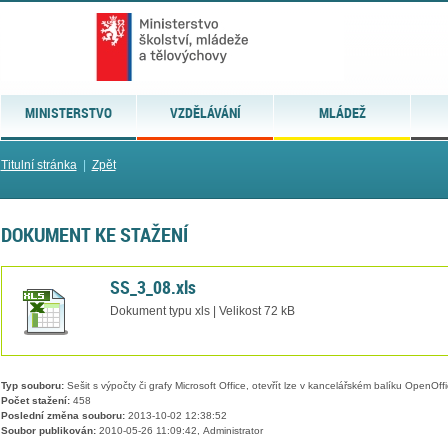
MINISTERSTVO
VZDĚLÁVÁNÍ
MLÁDEŽ
Titulní stránka
|
Zpět
DOKUMENT KE STAŽENÍ
SS_3_08.xls
Dokument typu xls | Velikost 72 kB
Typ souboru:
Sešit s výpočty či grafy Microsoft Office, otevřít lze v kancelářském balíku OpenOffic
Počet stažení:
458
Poslední změna souboru:
2013-10-02 12:38:52
Soubor publikován:
2010-05-26 11:09:42, Administrator