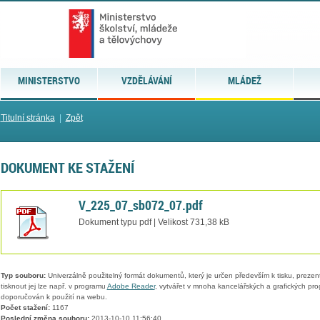
MINISTERSTVO
VZDĚLÁVÁNÍ
MLÁDEŽ
Titulní stránka
|
Zpět
DOKUMENT KE STAŽENÍ
V_225_07_sb072_07.pdf
Dokument typu pdf | Velikost 731,38 kB
Typ souboru:
Univerzálně použitelný formát dokumentů, který je určen především k tisku, prezen
tisknout jej lze např. v programu
Adobe Reader
, vytvářet v mnoha kancelářských a grafických pr
doporučován k použití na webu.
Počet stažení:
1167
Poslední změna souboru:
2013-10-10 11:56:40