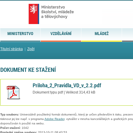
MINISTERSTVO
VZDĚLÁVÁNÍ
MLÁDEŽ
Titulní stránka
|
Zpět
DOKUMENT KE STAŽENÍ
Priloha_2_Pravidla_VD_v_2.2.pdf
Dokument typu pdf | Velikost 314,43 kB
Typ souboru:
Univerzálně použitelný formát dokumentů, který je určen především k tisku, prezen
tisknout jej lze např. v programu
Adobe Reader
, vytvářet v mnoha kancelářských a grafických pr
doporučován k použití na webu.
Počet stažení:
1042
Poslední změna souboru:
2013-10-11 08:43:53