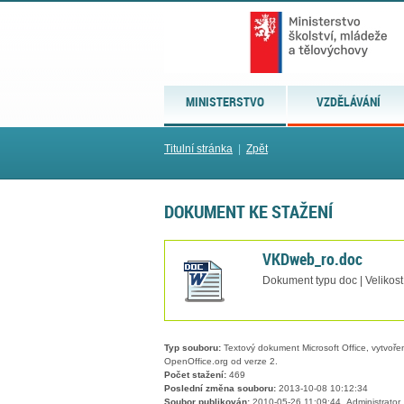
MINISTERSTVO
VZDĚLÁVÁNÍ
Titulní stránka
|
Zpět
DOKUMENT KE STAŽENÍ
VKDweb_ro.doc
Dokument typu doc | Velikost
Typ souboru:
Textový dokument Microsoft Office, vytvořený
OpenOffice.org od verze 2.
Počet stažení:
469
Poslední změna souboru:
2013-10-08 10:12:34
Soubor publikován:
2010-05-26 11:09:44, Administrator