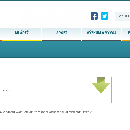
MLÁDEŽ
SPORT
VÝZKUM A VÝVOJ
E
 39 kB
 v editoru Word, otevřít lze v kancelářském balíku Microsoft Office či