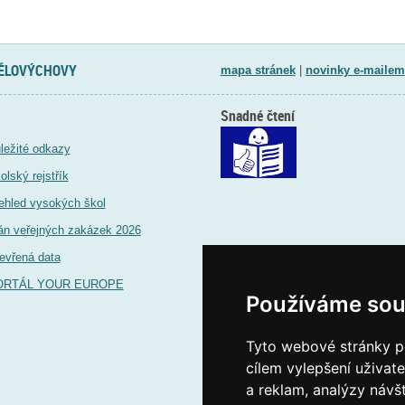
TĚLOVÝCHOVY
mapa stránek
|
novinky e-mailem
Snadné čtení
ležité odkazy
olský rejstřík
ehled vysokých škol
án veřejných zakázek 2026
evřená data
ORTÁL YOUR EUROPE
Používáme sou
Tyto webové stránky po
cílem vylepšení uživat
a reklam, analýzy návš