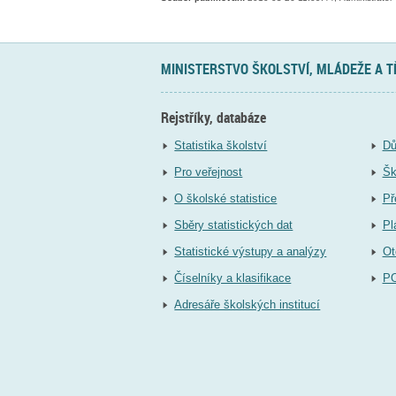
MINISTERSTVO ŠKOLSTVÍ, MLÁDEŽE A 
Rejstříky, databáze
Statistika školství
Dů
Pro veřejnost
Šk
O školské statistice
Př
Sběry statistických dat
Pl
Statistické výstupy a analýzy
Ot
Číselníky a klasifikace
P
Adresáře školských institucí