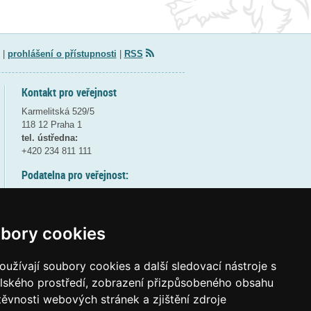
|
prohlášení o přístupnosti
|
RSS
Kontakt pro veřejnost
Karmelitská 529/5
118 12 Praha 1
tel. ústředna:
+420 234 811 111
Podatelna pro veřejnost:
pondělí a středa - 7:30-17:00
úterý a čtvrtek - 7:30-15:30
pátek - 7:30-14:00
bory cookies
8:30 - 9:30 - bezpečnostní přestávka
(více informací
ZDE
)
užívají soubory cookies a další sledovací nástroje s
elského prostředí, zobrazení přizpůsobeného obsahu
Elektronická podatelna:
těvnosti webových stránek a zjištění zdroje
posta@msmt
gov
cz