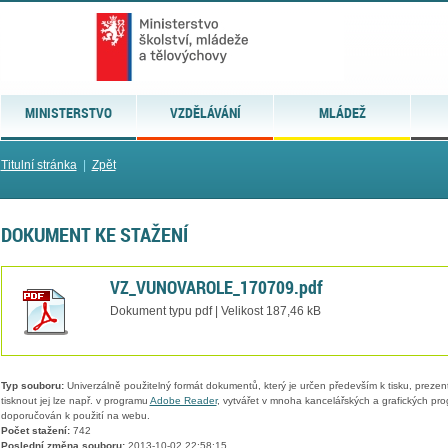
MINISTERSTVO
VZDĚLÁVÁNÍ
MLÁDEŽ
Titulní stránka
|
Zpět
DOKUMENT KE STAŽENÍ
VZ_VUNOVAROLE_170709.pdf
Dokument typu pdf | Velikost 187,46 kB
Typ souboru:
Univerzálně použitelný formát dokumentů, který je určen především k tisku, prezen
tisknout jej lze např. v programu
Adobe Reader
, vytvářet v mnoha kancelářských a grafických pr
doporučován k použití na webu.
Počet stažení:
742
Poslední změna souboru:
2013-10-02 22:58:15