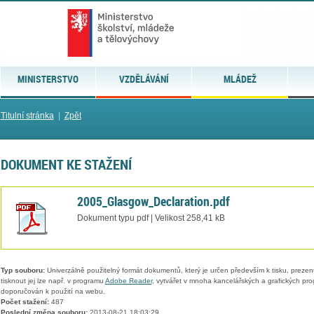
MINISTERSTVO
VZDĚLÁVÁNÍ
MLÁDEŽ
Titulní stránka
|
Zpět
DOKUMENT KE STAŽENÍ
2005_Glasgow_Declaration.pdf
Dokument typu pdf | Velikost 258,41 kB
Typ souboru:
Univerzálně použitelný formát dokumentů, který je určen především k tisku, prezen
tisknout jej lze např. v programu
Adobe Reader
, vytvářet v mnoha kancelářských a grafických pr
doporučován k použití na webu.
Počet stažení:
487
Poslední změna souboru:
2013-08-21 18:03:29