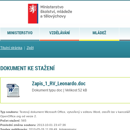
MINISTERSTVO
VZDĚLÁVÁNÍ
MLÁDEŽ
Titulní stránka
|
Zpět
DOKUMENT KE STAŽENÍ
Zapis_1_RV_Leonardo.doc
Dokument typu doc | Velikost 52 kB
Typ souboru:
Textový dokument Microsoft Office, vytvořený v editoru Word, otevřít lze v kancelářs
OpenOffice.org od verze 2.
Počet stažení:
565
Poslední změna souboru:
2013-10-01 23:47:36
Soubor publikován:
2010-05-26 11:09:49, Administrator