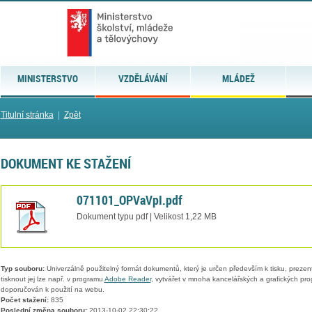
MINISTERSTVO
VZDĚLÁVÁNÍ
MLÁDEŽ
Titulní stránka
|
Zpět
DOKUMENT KE STAŽENÍ
071101_OPVaVpI.pdf
Dokument typu pdf | Velikost 1,22 MB
Typ souboru:
Univerzálně použitelný formát dokumentů, který je určen především k tisku, prezen
tisknout jej lze např. v programu
Adobe Reader
, vytvářet v mnoha kancelářských a grafických pr
doporučován k použití na webu.
Počet stažení:
835
Poslední změna souboru:
2013-10-02 22:30:22