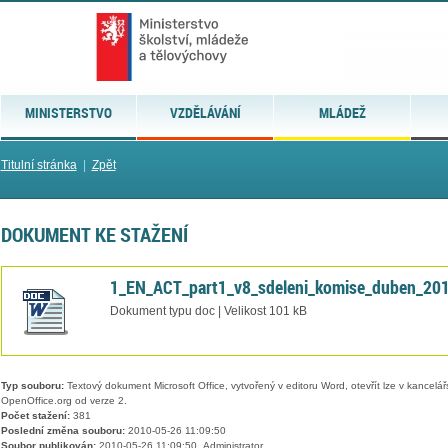
MINISTERSTVO
VZDĚLÁVÁNÍ
MLÁDEŽ
Titulní stránka
|
Zpět
DOKUMENT KE STAŽENÍ
1_EN_ACT_part1_v8_sdeleni_komise_duben_20
Dokument typu doc | Velikost 101 kB
Typ souboru:
Textový dokument Microsoft Office, vytvořený v editoru Word, otevřít lze v kancelářs
OpenOffice.org od verze 2.
Počet stažení:
381
Poslední změna souboru:
2010-05-26 11:09:50
Soubor publikován:
2010-05-26 11:09:50, Administrator