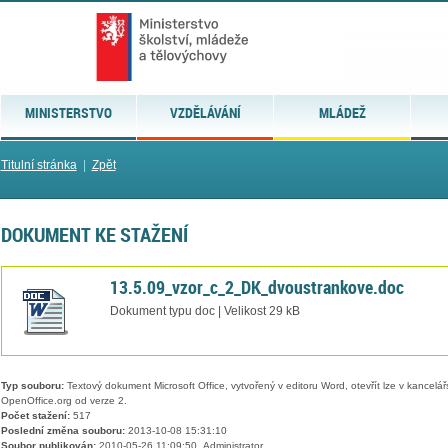
MINISTERSTVO
VZDĚLÁVÁNÍ
MLÁDEŽ
Titulní stránka
|
Zpět
DOKUMENT KE STAŽENÍ
13.5.09_vzor_c_2_DK_dvoustrankove.doc
Dokument typu doc | Velikost 29 kB
Typ souboru:
Textový dokument Microsoft Office, vytvořený v editoru Word, otevřít lze v kancelářs
OpenOffice.org od verze 2.
Počet stažení:
517
Poslední změna souboru:
2013-10-08 15:31:10
Soubor publikován:
2010-05-26 11:09:50, Administrator