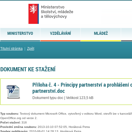
MINISTERSTVO
VZDĚLÁVÁNÍ
MLÁDEŽ
Titulní stránka
|
Zpět
DOKUMENT KE STAŽENÍ
Příloha č. 4 - Principy partnerství a prohlášení 
partnerství.doc
Dokument typu doc | Velikost 123,5 kB
Typ souboru:
Textový dokument Microsoft Office, vytvořený v editoru Word, otevřít lze v kancelářs
OpenOffice.org od verze 2.
Počet stažení:
316
Poslední změna souboru:
2013-10-10 07:52:05, Horáková Petra
Soubor publikován:
2010-06-01 14:28:13, Horáková Petra