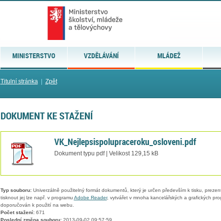
MINISTERSTVO
VZDĚLÁVÁNÍ
MLÁDEŽ
Titulní stránka
|
Zpět
DOKUMENT KE STAŽENÍ
VK_Nejlepsispolupraceroku_osloveni.pdf
Dokument typu pdf | Velikost 129,15 kB
Typ souboru:
Univerzálně použitelný formát dokumentů, který je určen především k tisku, prezen
tisknout jej lze např. v programu
Adobe Reader
, vytvářet v mnoha kancelářských a grafických pr
doporučován k použití na webu.
Počet stažení:
671
Poslední změna souboru:
2013-09-02 09:57:59