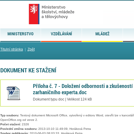
MINISTERSTVO
VZDĚLÁVÁNÍ
MLÁDEŽ
Titulní stránka
|
Zpět
DOKUMENT KE STAŽENÍ
Příloha č. 7 - Doložení odbornosti a zkušeností
zarhaničního experta.doc
Dokument typu doc | Velikost 124 kB
Typ souboru:
Textový dokument Microsoft Office, vytvořený v editoru Word, otevřít lze v kancelářs
OpenOffice.org od verze 2.
Počet stažení:
2326
Poslední změna souboru:
2013-10-10 11:49:09, Horáková Petra
Soubor publikován:
2010-06-03 08:03:33, Horáková Petra