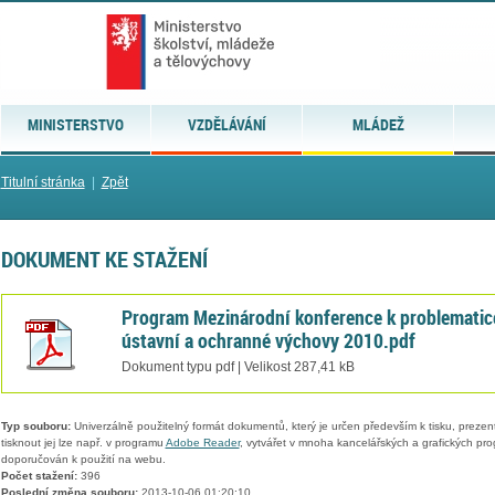
MINISTERSTVO
VZDĚLÁVÁNÍ
MLÁDEŽ
Titulní stránka
|
Zpět
DOKUMENT KE STAŽENÍ
Program Mezinárodní konference k problematic
ústavní a ochranné výchovy 2010.pdf
Dokument typu pdf | Velikost 287,41 kB
Typ souboru:
Univerzálně použitelný formát dokumentů, který je určen především k tisku, prezen
tisknout jej lze např. v programu
Adobe Reader
, vytvářet v mnoha kancelářských a grafických pr
doporučován k použití na webu.
Počet stažení:
396
Poslední změna souboru:
2013-10-06 01:20:10