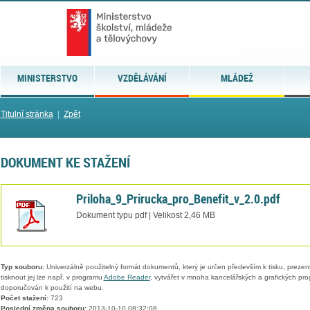
MINISTERSTVO
VZDĚLÁVÁNÍ
MLÁDEŽ
Titulní stránka
|
Zpět
DOKUMENT KE STAŽENÍ
Priloha_9_Prirucka_pro_Benefit_v_2.0.pdf
Dokument typu pdf | Velikost 2,46 MB
Typ souboru:
Univerzálně použitelný formát dokumentů, který je určen především k tisku, prezen
tisknout jej lze např. v programu
Adobe Reader
, vytvářet v mnoha kancelářských a grafických pr
doporučován k použití na webu.
Počet stažení:
723
Poslední změna souboru:
2013-10-10 08:32:08