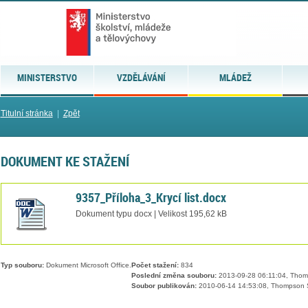
MINISTERSTVO
VZDĚLÁVÁNÍ
MLÁDEŽ
Titulní stránka
|
Zpět
DOKUMENT KE STAŽENÍ
9357_Příloha_3_Krycí list.docx
Dokument typu docx | Velikost 195,62 kB
Typ souboru:
Dokument Microsoft Office.
Počet stažení:
834
Poslední změna souboru:
2013-09-28 06:11:04, Tho
Soubor publikován:
2010-06-14 14:53:08, Thompson