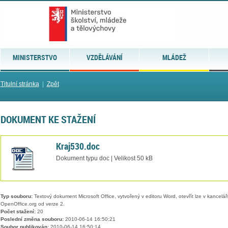
MINISTERSTVO
VZDĚLÁVÁNÍ
MLÁDEŽ
Titulní stránka
|
Zpět
DOKUMENT KE STAŽENÍ
Kraj530.doc
Dokument typu doc | Velikost 50 kB
Typ souboru:
Textový dokument Microsoft Office, vytvořený v editoru Word, otevřít lze v kancelářs
OpenOffice.org od verze 2.
Počet stažení:
20
Poslední změna souboru:
2010-06-14 16:50:21
Soubor publikován:
2010-06-14 16:50:14